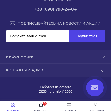
+38 (098) 790-24-84
ПОДПИСЫВАЙТЕСЬ НА НОВОСТИ И АКЦИИ:
Подписаться
ИНФОРМАЦИЯ
Доставка
КОНТАКТЫ И АДРЕС
Оплата
Связаться с нами
улица Адмирала Головко, 15
Карта сайта
50000, Кривой Рог, Днепропетровская область,
Работает на
ocStore
Украина
ZIZDnipro.info © 2026
zizdnipro.info@gmail.com
0
Понедельник - Пятница: 8:00 - 18:00
каталог
корзина
сравнить
закладки