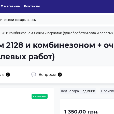
О магазине
Контакты
128 и комбинезоном + очки и перчатки (для обработки сада и полевых 
м 2128 и комбинезоном + оч
олевых работ)
ов
Вопросы
0
0
Код Товара:
Садівник
Произво
в наличии
1 350.00 грн.