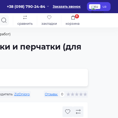
+38 (098) 790-24-84
Заказать звонок
ru
ua
0
сравнить
закладки
корзина
работ)
ки и перчатки (для
дитель:
ZizDnipro
Отзывы:
0