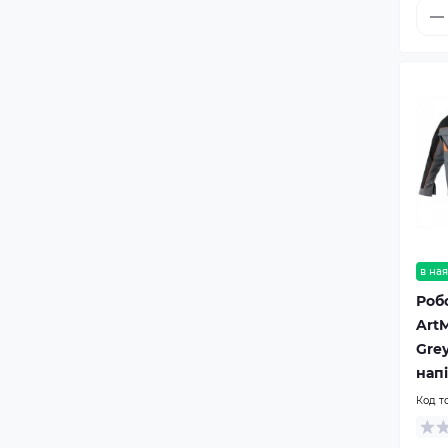
в ная
Роб
ArtM
Grey
нап
Код т