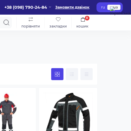
+38 (098) 790-24-84
Замовити дзвінок
ru
ua
0
порівняти
закладки
кошик