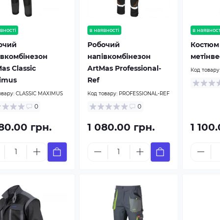
вності
в наявності
в наявност
очий
Робочий
Костюм
івкомбінезон
напівкомбінезон
метінве
as Classic
ArtMas Professional-
Код товару
imus
Ref
овару:
CLASSIC MAXIMUS
Код товару:
PROFESSIONAL-REF
0
0
80.00 грн.
1 080.00 грн.
1 100