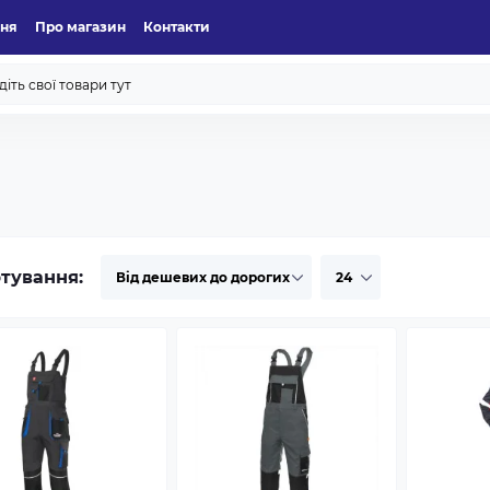
ння
Про магазин
Контакти
тування: