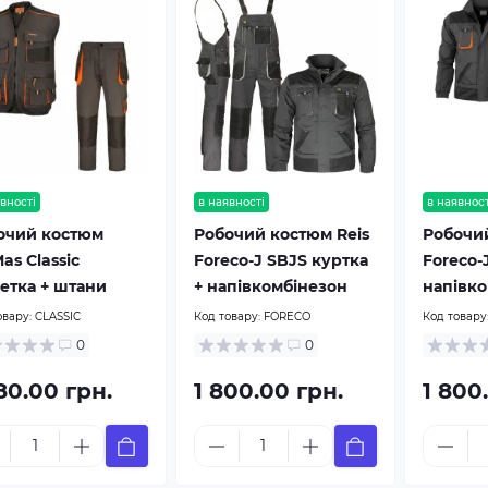
вності
в наявності
в наявност
очий костюм
Робочий костюм Reis
Робочий
as Classic
Foreco-J SBJS куртка
Foreco-
етка + штани
+ напівкомбінезон
напівко
овару:
CLASSIC
Код товару:
FORECO
Код товару
0
0
80.00 грн.
1 800.00 грн.
1 800