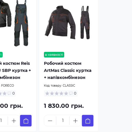
і
в наявності
 костюм Reis
Робочий костюм
J SBP куртка +
ArtMas Classic куртка
мбінезон
+ напівкомбінезон
:
FORECO
Код товару:
CLASSIC
0
0
.00 грн.
1 830.00 грн.