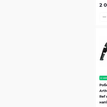
2 
в ная
Роб
ArtM
Ref 
нап