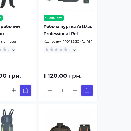
і
в наявності
 робочий
Робоча куртка ArtMas
ст
Professional-Ref
:
метінвест
Код товару:
PROFESSIONAL-REF
0
0
.00 грн.
1 120.00 грн.