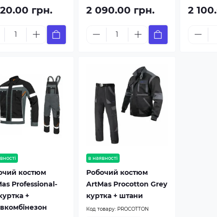
020.00 грн.
2 090.00 грн.
2 100
вності
в наявності
очий костюм
Робочий костюм
as Professional-
ArtMas Procotton Grey
куртка +
куртка + штани
івкомбінезон
Код товару:
PROCOTTON