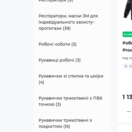
Респіратори (9)
Респіратори, маски 3М для
індивідуального захисту-
протигази (39)
в ная
Роб
Робочі чоботи (5)
Proc
Код т
Рукавиці робочі (3)
Рукавички зі спилка та шкіри
(4)
1 1
Рукавички трикотажні з ПВХ
точкою (3)
Рукавички трикотажні з
покриттям (15)