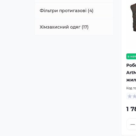
Фільтри протигазові (4)
Хімзахисний одяг (17)
в ная
Роб
ArtM
жил
Код т
1 7