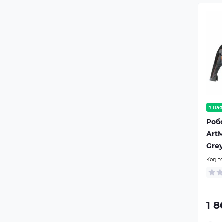
в ная
Роб
ArtM
Gre
Код т
1 8