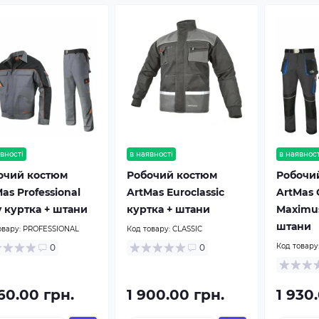
вності
в наявності
в наявност
очий костюм
Робочий костюм
Робочи
as Professional
ArtMas Euroclassic
ArtMas C
y куртка + штани
куртка + штани
Maximus
штани
овару:
PROFESSIONAL
Код товару:
CLASSIC
Код товару
0
0
60.00 грн.
1 900.00 грн.
1 930