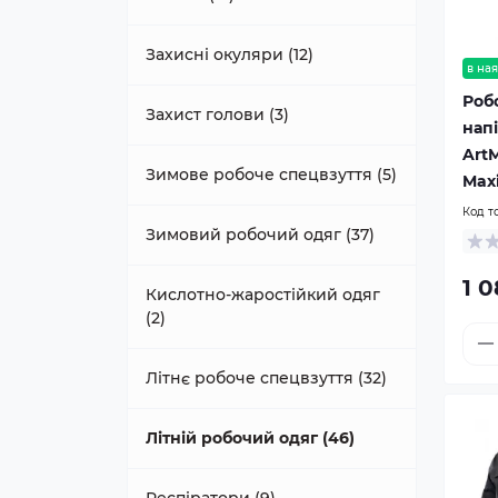
Захисні окуляри (12)
в ная
Роб
Захист голови (3)
нап
ArtM
Зимове робоче спецвзуття (5)
Max
Код т
Зимовий робочий одяг (37)
1 0
Кислотно-жаростійкий одяг
(2)
Літнє робоче спецвзуття (32)
Літній робочий одяг (46)