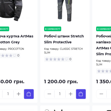
вності
в наявності
в наявност
оча куртка ArtMas
Робочі штани Stretch
Робочи
otton Grey
Slim Protective
напівко
ArtMas C
овару:
PROCOTTON
Код товару:
CLASSIC STRETCH
SLIM
Slim Pro
0
0
Код товару
SLIM
30.00 грн.
1 200.00 грн.
1 350