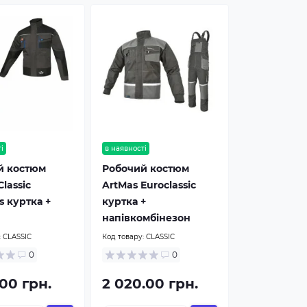
і
в наявності
й костюм
Робочий костюм
lassic
ArtMas Euroclassic
 куртка +
куртка +
напівкомбінезон
:
CLASSIC
Код товару:
CLASSIC
0
0
.00 грн.
2 020.00 грн.