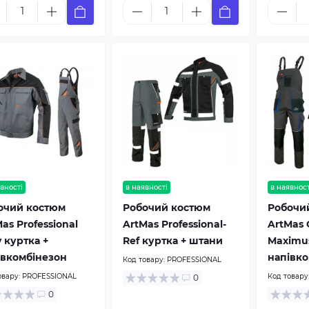
вності
в наявності
в наявност
очий костюм
Робочий костюм
Робочи
as Professional
ArtMas Professional-
ArtMas C
 куртка +
Ref куртка + штани
Maximus
івкомбінезон
напівко
Код товару:
PROFESSIONAL
овару:
PROFESSIONAL
Код товару
0
0