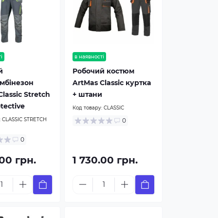
і
в наявності
й
Робочий костюм
мбінезон
ArtMas Classic куртка
lassic Stretch
+ штани
tective
Код товару:
CLASSIC
:
CLASSIC STRETCH
0
0
.00 грн.
1 730.00 грн.