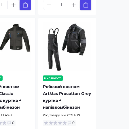
і
в наявності
й костюм
Робочий костюм
lassic
ArtMas Procotton Grey
 куртка +
куртка +
мбінезон
напівкомбінезон
:
CLASSIC
Код товару:
PROCOTTON
0
0